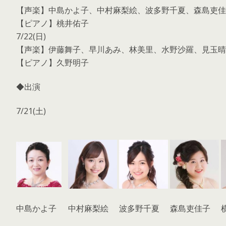
【声楽】中島かよ子、中村麻梨絵、波多野千夏、森島吏佳
【ピアノ】桃井佑子
7/22(日)
【声楽】伊藤舞子、早川あみ、林美里、水野沙羅、見玉晴
【ピアノ】久野明子
◆出演
7/21(土)
中島かよ子
中村麻梨絵
波多野千夏
森島吏佳子