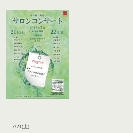
◆会場
名古屋市音楽プラザ１Ｆロビー
◆アクセス
ＪＲ:東海道本線・中央本線「金山駅」下車 北へ徒歩6
分
名鉄:名鉄名古屋本線「金山駅」下車 北へ徒歩6分
地下鉄:名城線「金山駅」下車 徒歩4分（地下連絡通路
あり）
市バス:「金山」下車 北へ徒歩4分
◆チケット
7/21(土)