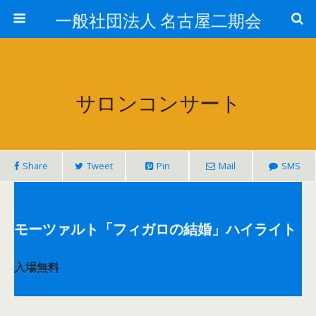
一般社団法人 名古屋二期会
サロンコンサート
Share
Tweet
Pin
Mail
SMS
モーツァルト「フィガロの結婚」ハイライト
入場無料
◆公演日時
2018年
7
月
21
日
(
土
)
・22日(日) 14
：0
0
開演