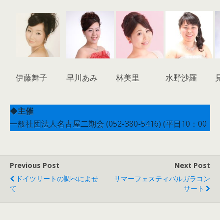
伊藤舞子
早川あみ
林美里
水野沙羅
◆
主催
一般社団法人名古屋二期会 (052-380-5416) (平日10：00
～17：00)
Previous Post
Next Post
ドイツリートの調べによせ
サマーフェスティバルガラコン
て
サート