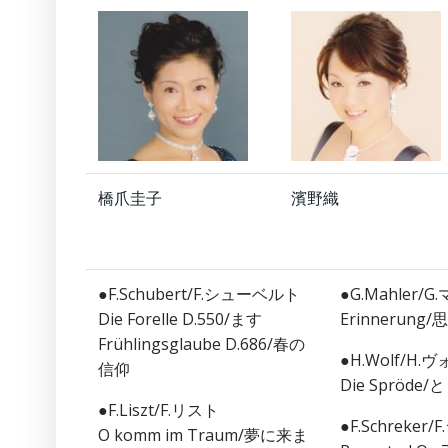
橋爪圭子
濱野織
●F.Schubert/F.シューベルト
●G.Mahler/
Die Forelle D.550/ます
Erinnerung
Frühlingsglaube D.686/春の
●H.Wolf/H.
信仰
Die Spröd
●F.Liszt/F.リスト
●F.Schreke
O komm im Traum/夢に来ま