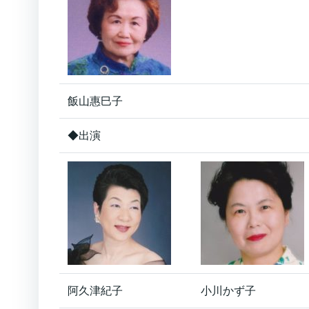
飯山惠巳子
◆出演
阿久津紀子
小川かず子