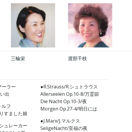
三輪栄
渡部千枝
G.マーラー
●R.Strauss/R.シュトラウス
/思い出
Allerseelen Op.10-8/万霊節
Die Nacht Op.10-3/夜
ヴォルフ
Morgen Op.27-4/明日には
e/とりすました娘
●J.Marx/J.マルクス
r/F.シュレーカー
SeligeNacht/至福の夜