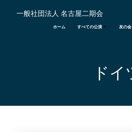
コ
ン
一般社団法人 名古屋二期会
テ
ン
ホーム
すべての公演
友の会
ツ
へ
ス
キ
ッ
ドイ
プ