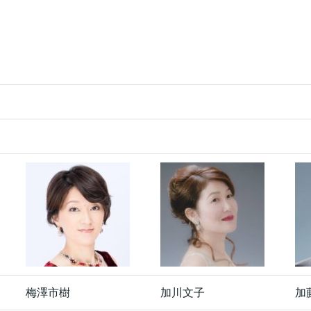
梅澤市樹
加川文子
加