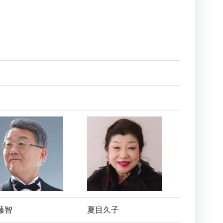
藤智
夏目久子