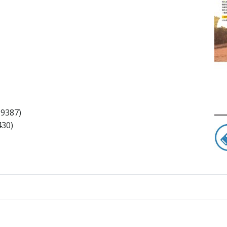
387)
30)