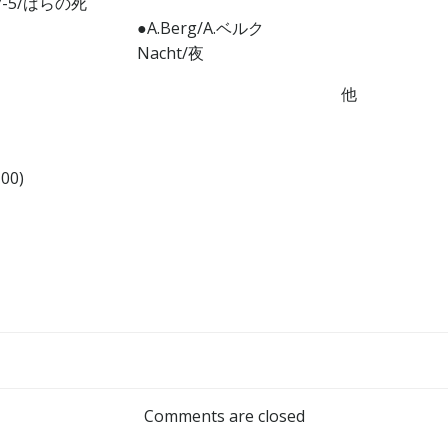
.7-5/ばらの死
●A.Berg/A.ベルク
Nacht/夜
他
00)
Post
navigation
Comments are closed