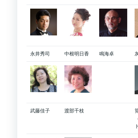
永井秀司
中根明日香
鳴海卓
武藤佳子
渡部千枝