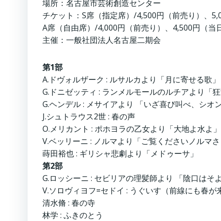
場所：名古屋市芸術創造センター
チケット：S席（指定席）/4,500円（前売り）、5,
A席（自由席）/4,000円（前売り）、4,500円（当
主催：一般社団法人名古屋二期会
第1部
A.ドヴォルザーク : ルサルカより「月に寄せる歌」
G.ドニゼッティ : ランメルモールのルチアより「
G.ヘンデル : メサイアより 「いざ喜び叫べ、シオ
J.シュトラウス2世 : 春の声
O.メリカント : ポホヨラの乙女より「大地よ水よ」
V.ベッリーニ : ノルマより「ご覧くださいノルマ
蒔田裕也 : ギリシャ悲劇より「メドゥーサ」
第2部
G.ロッシーニ : セビリアの理髪師より 「陰口は
V.ソロヴィヨフ=セドイ : うぐいす（前線にも春が
清水脩 : 春の寺
林学 : ふきのとう