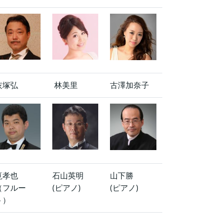
灰塚弘
林美里
古澤加奈子
筧孝也
石山英明
山下勝
（フルー
(ピアノ)
(ピアノ)
ト）