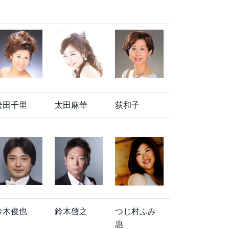
岩田千里
太田麻華
荻和子
鈴木俊也
鈴木啓之
つじ村ふみ
惠