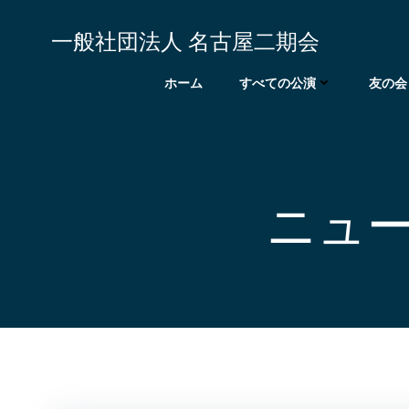
コ
ン
一般社団法人 名古屋二期会
テ
ン
ホーム
すべての公演
友の会
ツ
へ
ス
キ
ッ
ニュー
プ