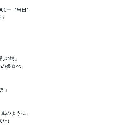
000円（当日）
日）
狂乱の場」
ンの娘喜べ」
さま」
そよ風のように」
来た）