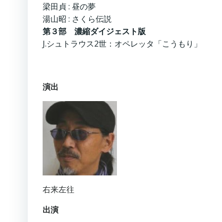
梁田貞 : 昼の夢
湯山昭 : さくら伝説
第３部 濃縮ダイジェスト版
J.シュトラウス2世：オペレッタ「こうもり」
演出
右来左往
出演