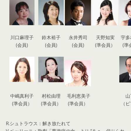
川口麻理子
鈴木裕子
永井秀司
天野知実
宇多
(会員)
(会員)
(会員)
(準会員）
(準
中嶋真利子
村松由理
毛利恵美子
山
(準会員）
(準会員）
(準会員）
（ピ
R.シュトラウス：解き放たれて