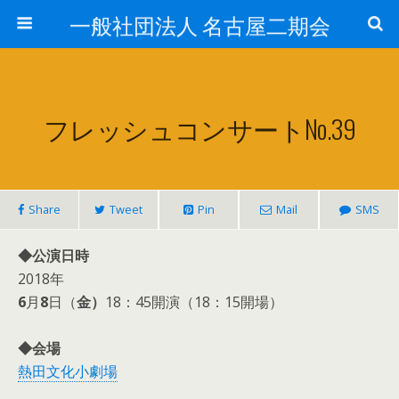
一般社団法人 名古屋二期会
フレッシュコンサートNo.39
Share
Tweet
Pin
Mail
SMS
◆公演日時
2018年
6
月
8
日（
金）
18：45開演（18：15開場）
◆会場
熱田文化小劇場