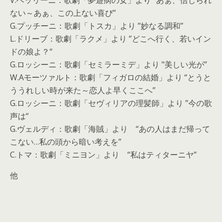
V.ベッリーニ：歌劇「夢遊病の女」より “あぁ、信じられ
ない～あぁ、この上ない喜び”
G.プッチーニ：歌劇「トスカ」より ”妙なる調和”
L.ドリーブ：歌劇「ラクメ」より ”どこへ行く、若いイン
ドの娘よ？“
G.ロッシーニ：歌劇「セミラーミデ」より "美しい光が”
W.Aモーツァルト：歌劇「フィガロの結婚」より “とうと
ううれしい時が来た～恋人よ早くここへ”
G.ロッシーニ：歌劇「セヴィリアの理髪師」より ”今の歌
声は“
G.ヴェルディ：歌劇「海賊」より “あの人はまだ帰って
こない…私の頭から暗い考えを”
C.トマ：歌劇「ミニヨン」より “私はティターニヤ”
他