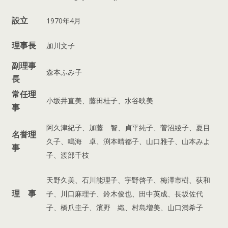
設立
1970年4月
理事長
加川文子
副理事
森本ふみ子
長
常任理
小坂井直美、藤田桂子、水谷映美
事
阿久津紀子、加藤 智、貞平純子、菅沼綾子、夏目
名誉理
久子、鳴海 卓、渕本晴都子、山口雅子、山本みよ
事
子、渡部千枝
天野久美、石川能理子、宇野啓子、梅澤市樹、荻和
理 事
子、川口麻理子、鈴木俊也、田中英成、長坂佐代
子、橋爪圭子、濱野 織、村島増美、山口満希子