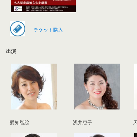
チケット購入
出演
愛知智絵
浅井恵子