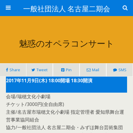
一般社団法人 名古屋二期会
魅惑のオペラコンサート
Share
Tweet
Pin
Mail
SMS
2017年11月9日(木) 18:00開場 18:30開演
会場/瑞穂文化小劇場
チケット/3000円(全自由席)
主催/名古屋市瑞穂文化小劇場 指定管理者 愛知県舞台運
営事業協同組合
協力/一般社団法人 名古屋二期会・みずほ舞台芸術集団