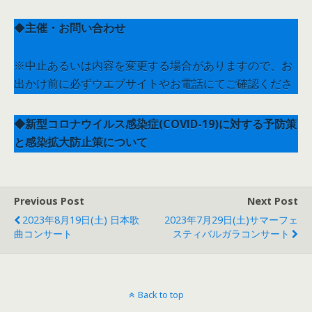
◆
主催・お問い合わせ
※中止あるいは内容を変更する場合がありますので、お
出かけ前に必ずウエブサイトやお電話にてご確認くださ
い。
◆新型コロナウイルス感染症(COVID-19)に対する予防策
一般社団法人名古屋二期会 (052-380-5416) (平日10：00
と感染拡大防止策について
～17：00)
※この公演はすべての席を使用します。施設の抗菌コー
名古屋市文化振興事業団チケットガイド (052-249-9387)
トや換気を行いますが、
または事業団ウエブサイト「重要なお知らせ」
マスク着用等の新型コロナウイルス感染症感染防止対策
Previous Post
Next Post
◆後援
はお客様の判断に委ねられますので、予めご了承くださ
2023年8月19日(土) 日本歌
2023年7月29日(土)サマーフェ
名古屋市教育委員会
い。
曲コンサート
スティバルガラコンサート
名古屋市子ども会連合会
Back to top