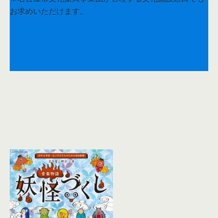
（平日9:00-17:00／郵送可）
お求めいただけます。
愛知芸術文化センター内プレイガイド：052-972-0430
※土日祝日も営業（工事休館などがありますので、事業
栄プレチケ92：052-953-0777
団ウエブサイトでご確認ください。）