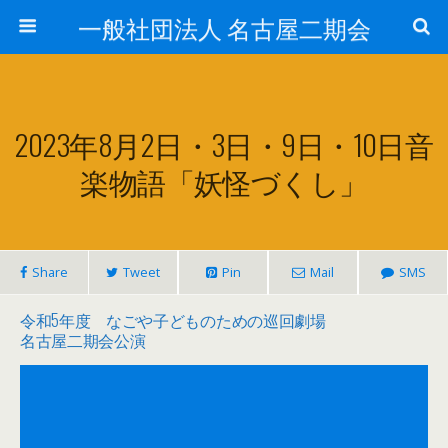
一般社団法人 名古屋二期会
2023年8月2日・3日・9日・10日音
楽物語「妖怪づくし」
Share
Tweet
Pin
Mail
SMS
令和5年度 なごや子どものための巡回劇場
名古屋二期会公演