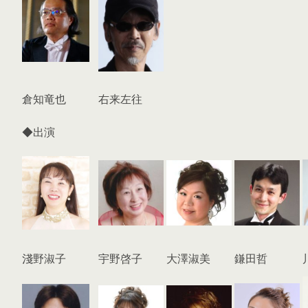
倉知竜也
右来左往
◆出演
淺野淑子
宇野啓子
大澤淑美
鎌田哲