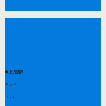
◆上演演目
アマビエ
サトリ