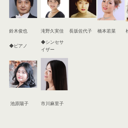
鈴木俊也
滝野久実佳
長坂佐代子
橋本若菜
◆シンセサ
◆ピアノ
イザー
池原陽子
市川麻里子