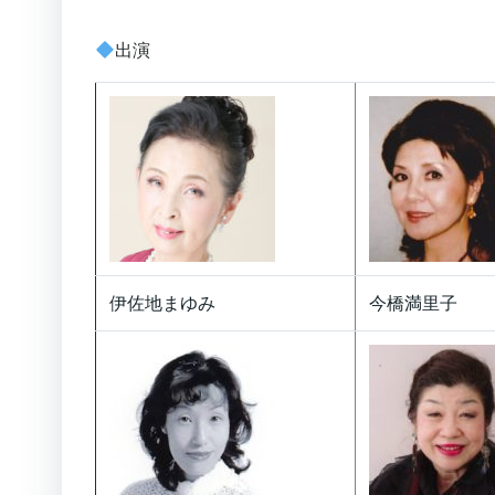
出演​
伊佐地まゆみ
今橋満里子