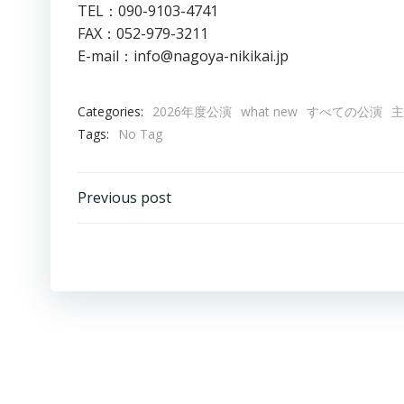
TEL：090-9103-4741
FAX：052-979-3211
E-mail：info@nagoya-nikikai.jp
Categories:
2026年度公演
what new
すべての公演
主
Tags:
No Tag
Post
Previous post
navigation