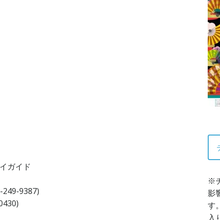
プレイガイド
※
-
249-9387)
影
0430)
す
入