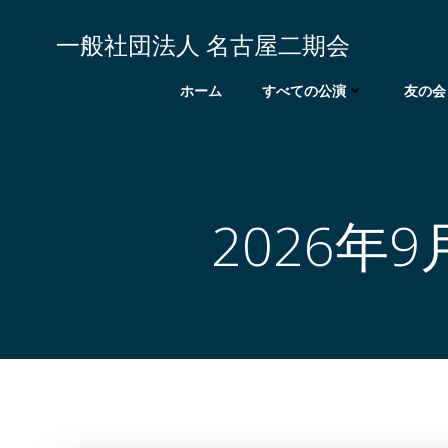
コ
ン
一般社団法人 名古屋二期会
テ
ン
ホーム
すべての公演
友の会
ツ
へ
ス
キ
ッ
2026年
プ