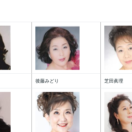
後藤みどり
芝田眞理