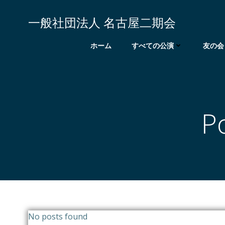
コ
ン
一般社団法人 名古屋二期会
テ
ン
ホーム
すべての公演
友の会
ツ
へ
ス
キ
ッ
P
プ
No posts found