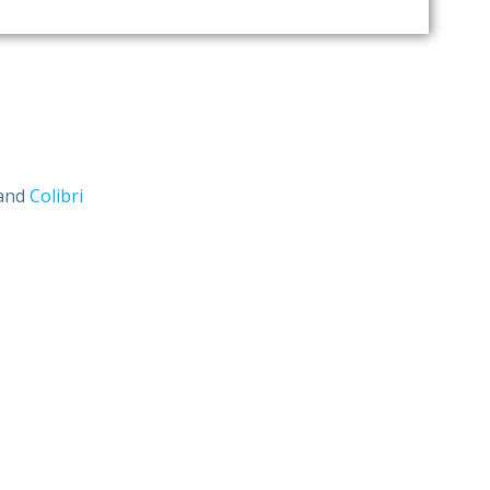
and
Colibri