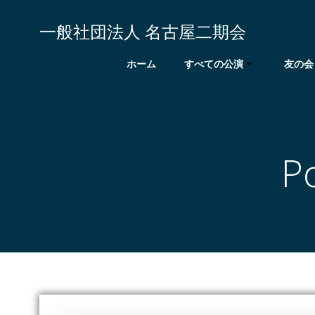
コ
ン
一般社団法人 名古屋二期会
テ
ン
ホーム
すべての公演
友の会
ツ
へ
ス
キ
ッ
P
プ