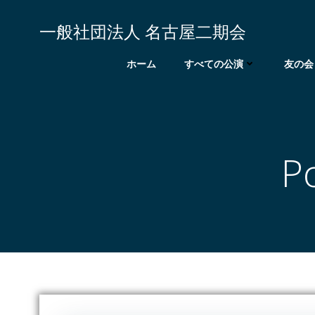
コ
ン
一般社団法人 名古屋二期会
テ
ン
ホーム
すべての公演
友の会
ツ
へ
ス
キ
ッ
P
プ