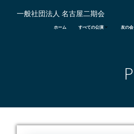
コ
ン
一般社団法人 名古屋二期会
テ
ン
ホーム
すべての公演
友の会
ツ
へ
ス
キ
ッ
P
プ